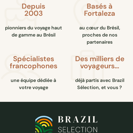
Depuis
Basés à
2003
Fortaleza
pionniers du voyage haut
au cœur du Brésil,
de gamme au Brésil
proches de nos
partenaires
Spécialistes
Des milliers de
francophones
voyageurs…
une équipe dédiée à
déjà partis avec Brazil
votre voyage
Sélection, et vous ?