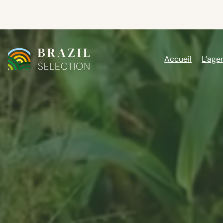
Aller
au
contenu
Accueil
L’age