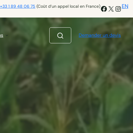
EN
+33 1 89 48 06 75
(Coût d’un appel local en France)
Facebook
X
Insta
ns
Demander un devis