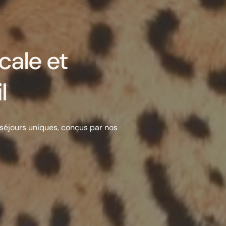
cale et
l
et séjours uniques, conçus par nos