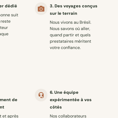
ler dédié
3. Des voyages conçus
sur le terrain
onne suit
 reste
Nous vivons au Brésil.
uteur
Nous savons où aller,
haque
quand partir et quels
prestataires méritent
votre confiance.
6. Une équipe
ment de
expérimentée à vos
nt
côtés
t et après
Nos collaborateurs