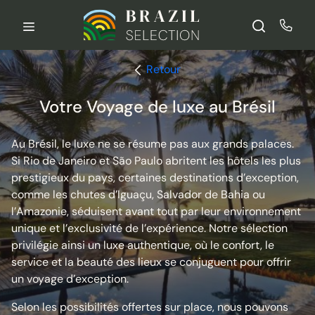
Aller
au
contenu
Retour
Votre Voyage de luxe au Brésil
Au Brésil, le luxe ne se résume pas aux grands palaces.
Si Rio de Janeiro et São Paulo abritent les hôtels les plus
prestigieux du pays, certaines destinations d’exception,
comme les chutes d’Iguaçu, Salvador de Bahia ou
l’Amazonie, séduisent avant tout par leur environnement
unique et l’exclusivité de l’expérience. Notre sélection
privilégie ainsi un luxe authentique, où le confort, le
service et la beauté des lieux se conjuguent pour offrir
un voyage d’exception.
Selon les possibilités offertes sur place, nous pouvons