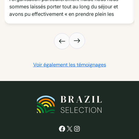
sommes laissés porter tout au long du séjour et 
avons pu effectivement « en prendre plein les 
yeux » tout au long de la route des émotions dans le 
Nordeste. Nous avons particulièrement apprécié les 
choix d’hôtel très différents les uns des autres mais 
dont le choix était toujours très pertinent, l’excursion 
sur le delta et les jonctions et trajets très efficaces. 
Un grand merci aussi pour avoir répondu à nos 
Voir également les témoignages
demandes particulières.
Facebook
X
Instagram