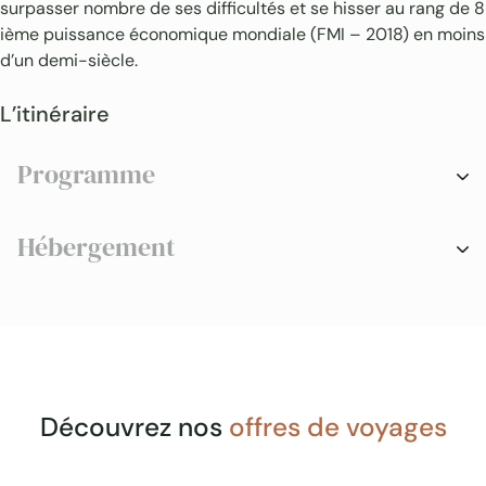
surpasser nombre de ses difficultés et se hisser au rang de 8
ième puissance économique mondiale (FMI – 2018) en moins
d’un demi-siècle.
L’itinéraire
Programme
Hébergement
Brasília
Brasília
Découvrez nos
offres de voyages
Hôtel Grand Mercure Eixo Monumental