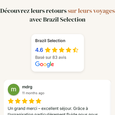
d’œuvres de l’architecture contemporaine tel que le
Découvrez leurs retours
sur leurs voyages
Ministère des Affaires étrangères,
le théâtre
Pedro
Calmon,
l’imposant palais présidentiel de l’Aurore
(Palacio
avec Brazil Selection
da Alvorada)
ou encore l’audacieux pont
Juscelino
Kubitschek .
Brazil Selection
4.6
Basé sur 83 avis
mdrg
11 months ago
Un grand merci – excellent séjour. Grâce à 
l’organisation particulièrement fluide nous nous 