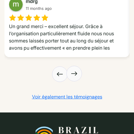
mdrg
11 months ago
Un grand merci – excellent séjour. Grâce à 
l’organisation particulièrement fluide nous nous 
sommes laissés porter tout au long du séjour et 
avons pu effectivement « en prendre plein les 
yeux » tout au long de la route des émotions dans le 
Nordeste. Nous avons particulièrement apprécié les 
choix d’hôtel très différents les uns des autres mais 
dont le choix était toujours très pertinent, l’excursion 
sur le delta et les jonctions et trajets très efficaces. 
Un grand merci aussi pour avoir répondu à nos 
Voir également les témoignages
demandes particulières.