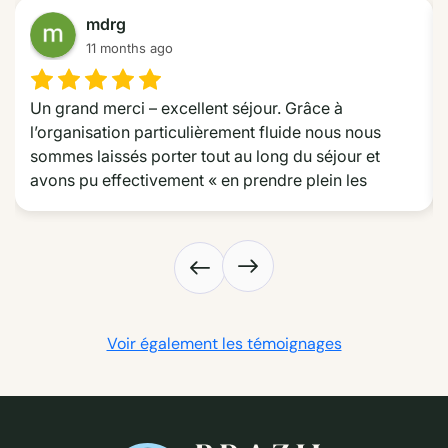
18 chalets spacieux et bien décorés face à l’océan, une
mdrg
belle étape reposante pour finir cette balade en buggy.
11 months ago
Un grand merci – excellent séjour. Grâce à 
l’organisation particulièrement fluide nous nous 
sommes laissés porter tout au long du séjour et 
avons pu effectivement « en prendre plein les 
yeux » tout au long de la route des émotions dans le 
Nordeste. Nous avons particulièrement apprécié les 
choix d’hôtel très différents les uns des autres mais 
Falaises aux roches colorées de Ponta Grossa
dont le choix était toujours très pertinent, l’excursion 
sur le delta et les jonctions et trajets très efficaces. 
Un grand merci aussi pour avoir répondu à nos 
Voir également les témoignages
demandes particulières.