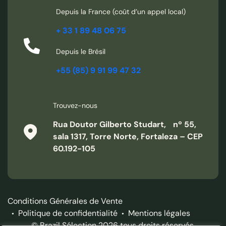
aux formes tourmentées sculptées par les fameux alizés
Depuis la France (coût d’un appel local)
qui chaque année font le bonheur des kiteurs de juillet à
décembre. De loin en loin, une frêle cahute ou une jangada
+ 33 1 89 48 06 75
posée sur le sable marquent une faible présence humaine.
Depuis le Brésil
Vous passez devant le village de Majorlândia et à partir de là,
+55 (85) 9 91 99 47 32
longez de très belles falaises plus hautes dont les couleurs
varient suivant l’angle de vue. Durant ce trajet, vous
apercevrez également le très typique hameau de pêcheurs
Trouvez-nous
de Ponta do Mel.
Rua Doutor Gilberto Studart, nº 55,
sala 1317, Torre Norte, Fortaleza – CEP
60.192-105
Conditions Générales de Vente
Politique de confidentialité
Mentions légales
© Brazil Sélection 2026 tous droits réservés.