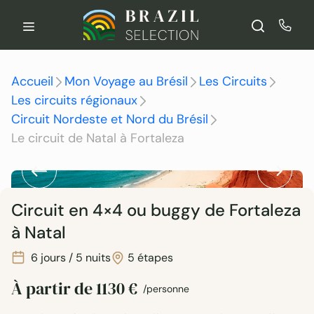
Aller
au
contenu
Accueil
Mon Voyage au Brésil
Les Circuits
Les circuits régionaux
Circuit Nordeste et Nord du Brésil
Le circuit de Natal à Fortaleza
Circuit en 4×4 ou buggy de Fortaleza
à Natal
6 jours / 5 nuits
5 étapes
À partir de
1130
€
/personne