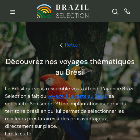
Aller
au
contenu
Retour
Découvrez nos voyages thématiques
au Brésil
Le Brésil qui vous ressemble vous attend. L’agence Brazil
Selection a fait du
voyage à la carte au Brésil
sa
spécialité. Son secret ? Une implantation au cœur du
territoire brésilien qui lui permet de sélectionner les
meilleurs prestataires à des prix avantageux,
directement sur place.