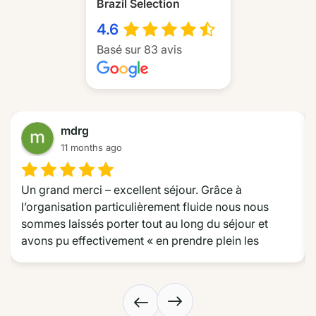
Brazil Selection
4.6
Basé sur 83 avis
mdrg
11 months ago
Un grand merci – excellent séjour. Grâce à 
l’organisation particulièrement fluide nous nous 
sommes laissés porter tout au long du séjour et 
avons pu effectivement « en prendre plein les 
yeux » tout au long de la route des émotions dans le 
Nordeste. Nous avons particulièrement apprécié les 
choix d’hôtel très différents les uns des autres mais 
dont le choix était toujours très pertinent, l’excursion 