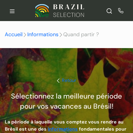
Aller
au
contenu
Accueil
Informations
Quand partir ?
Retour
Sélectionnez la meilleure période
pour vos vacances au Brésil!
La période à laquelle vous comptez vous rendre au
Brésil est une des
informations
fondamentales pour