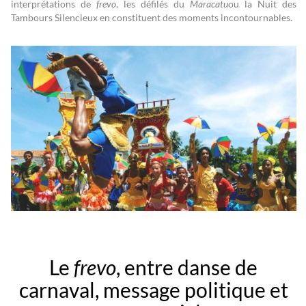
interprétations de
frevo
, les défilés du
Maracatu
ou la Nuit des
Tambours Silencieux en constituent des moments incontournables.
Le
frevo
, entre danse de
carnaval, message politique et