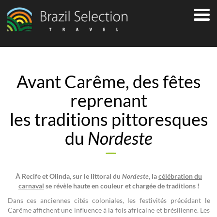
Avant Carême, des fêtes
reprenant
les traditions pittoresques
du
Nordeste
À Recife et Olinda, sur le littoral du
Nordeste
, la
célébration du
carnaval
se révèle haute en couleur et chargée de traditions !
Dans ces anciennes cités coloniales, les festivités précédant le
Carême affichent une influence à la fois africaine et brésilienne. Les