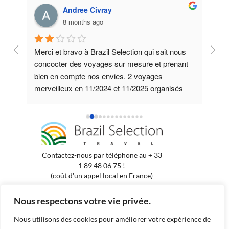
Andree Civray
8 months ago
au 
Merci et bravo à Brazil Selection qui sait nous 
Un g
oix 
concocter des voyages sur mesure et prenant 
l’or
s 
bien en compte nos envies. 2 voyages 
somm
mme 
merveilleux en 11/2024 et 11/2025 organisés 
avon
avec grand soin. Du privatif tout du long et des 
yeux
hôtels choisis avec beaucoup de soins sans 
dans
s 
failles. On pense déjà au prochain en 2026. 
appr
Merci à toute l’équipe qui parle parfaitement 
des 
français.
pert
Contactez-nous par téléphone au + 33
et t
1 89 48 06 75 !
pour
(coût d'un appel local en France)
part
Tel Brasil : +55 (85) 9 91 99 47 32
Nous respectons votre vie privée.
Vous préférez nous contacter par mail
:
contact@brazil-selection.com
Nous utilisons des cookies pour améliorer votre expérience de
Mentions légales