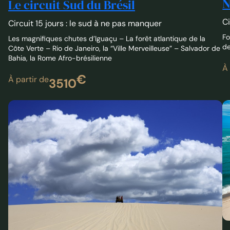
Fo
Les magnifiques chutes d’Iguaçu – La forêt atlantique de la
de
Côte Verte – Rio de Janeiro, la “Ville Merveilleuse” – Salvador de
Bahia, la Rome Afro-brésilienne
À 
€
À partir de
3510
L
Le Circuit de Fortaleza à São Luís
Fo