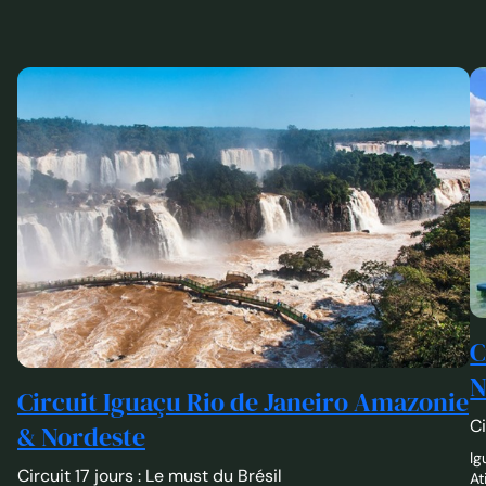
C
N
Circuit Iguaçu Rio de Janeiro Amazonie
Ci
& Nordeste
Ig
Circuit 17 jours : Le must du Brésil
At
Iguaçu – Rio de Janeiro – Amazonie – São Luís – Atins –
À 
Parnaíba – Jericoacoara