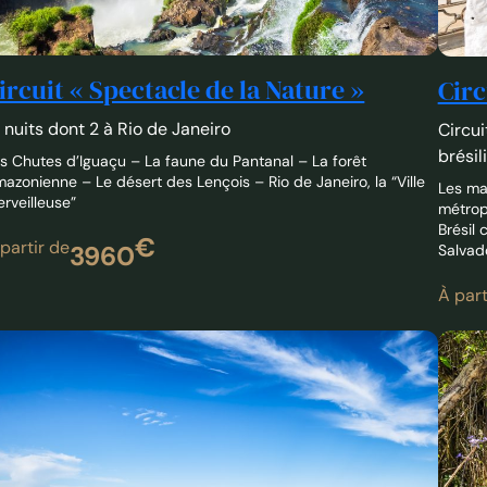
ircuit « Spectacle de la Nature »
Circ
 nuits dont 2 à Rio de Janeiro
Circui
brésil
s Chutes d’Iguaçu – La faune du Pantanal – La forêt
azonienne – Le désert des Lençois – Rio de Janeiro, la “Ville
Les ma
rveilleuse”
métropo
Brésil 
€
partir de
3960
Salvad
À part