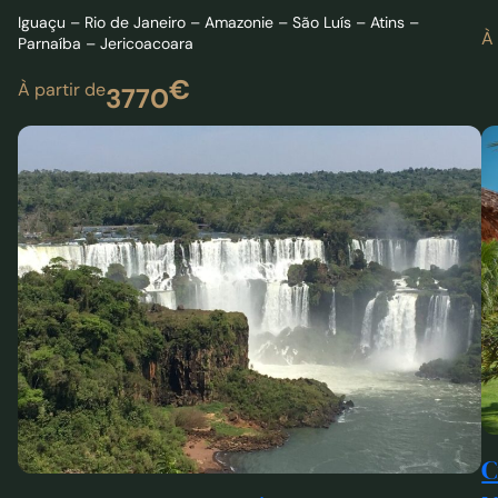
€
À partir de
3770
C
N
Le circuit Sud du Brésil
C
Circuit 15 jours : le sud à ne pas manquer