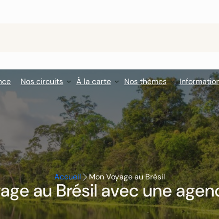
nce
Nos circuits
À la carte
Nos thèmes
Informatio
Accueil
Mon Voyage au Brésil
age au Brésil avec une agenc