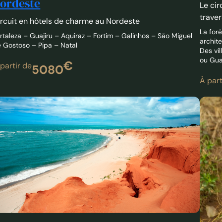
La forê
rtaleza – Guajiru – Aquiraz – Fortim – Galinhos – São Miguel
archit
 Gostoso – Pipa – Natal
Des vi
ou Gua
€
partir de
5080
À part
e circuit de Natal à Fortaleza
rtaleza – Canoa Quebrada – Icapuí – Galinhos – São Miguel