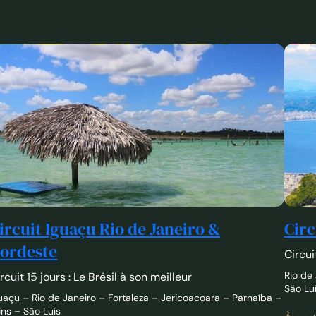
ircuit Iguaçu Rio de Janeiro &
Circ
ordeste
Circui
Rio de
rcuit 15 jours : Le Brésil à son meilleur
São Lu
uaçu – Rio de Janeiro – Fortaleza – Jericoacoara – Parnaíba –
ins – São Luís
À part
€
partir de
3120