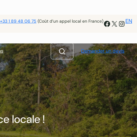
EN
+33 1 89 48 06 75
(Coût d’un appel local en France)
Facebook
X
Insta
ns
Demander un devis
e locale !