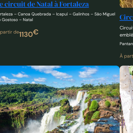
Circ
 Gostoso – Natal
Circui
€
partir de
1130
emblé
Pantan
À part