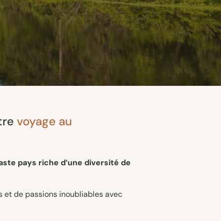
tre
voyage au
aste pays riche d’une diversité de
rs et de passions inoubliables avec
 pays, à la nature sauvage et à la