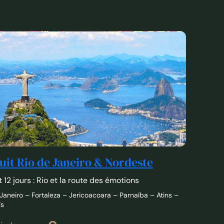
uit Rio de Janeiro & Nordeste
t 12 jours : Rio et la route des émotions
 Janeiro – Fortaleza – Jericoacoara – Parnaíba – Atins –
ís
€
ir de
2550