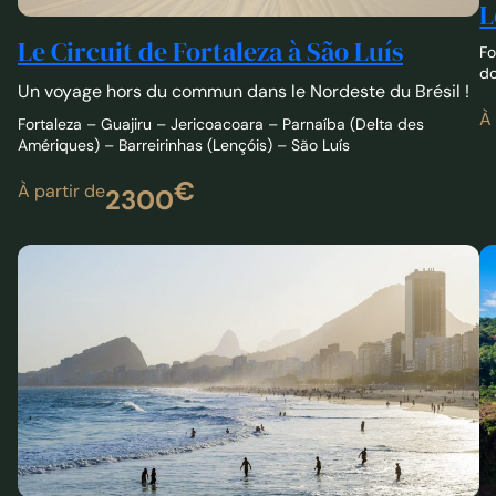
do
Un voyage hors du commun dans le Nordeste du Brésil !
À 
Fortaleza – Guajiru – Jericoacoara – Parnaíba (Delta des
Amériques) – Barreirinhas (Lençóis) – São Luís
€
À partir de
2300
Circuit Sudeste et Centre du Brésil