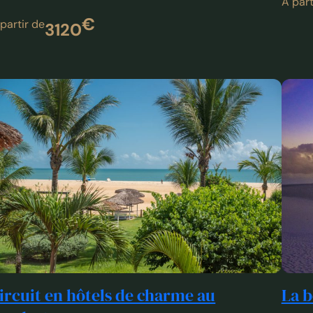
ircuit en hôtels de charme au
La b
ordeste
Le cir
traver
ircuit en hôtels de charme au Nordeste