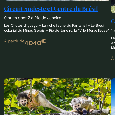
9 nuits dont 2 à Rio de Janeiro
C
Les Chutes d’Iguaçu – La riche faune du Pantanal – Le Brésil
15
colonial du Minas Gerais – Rio de Janeiro, la “Ville Merveilleuse”
Le
€
À partir de
4040
Am
Me
À 