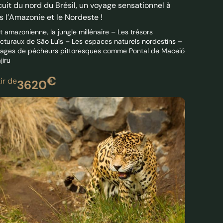
t amazonienne, la jungle millénaire – Les trésors
ecturaux de São Luís – Les espaces naturels nordestins –
llages de pêcheurs pittoresques comme Pontal de Maceió
jiru
€
ir de
3620