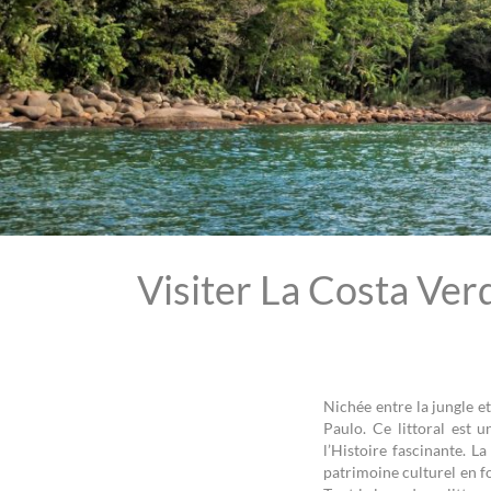
Visiter La Costa Verd
Nichée entre la jungle e
Paulo. Ce littoral est u
l’Histoire fascinante. 
patrimoine culturel en f