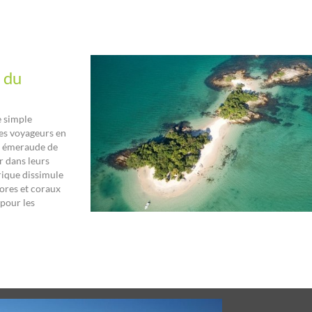
 du
e simple
les voyageurs en
x émeraude de
r dans leurs
crique dissimule
ores et coraux
pour les