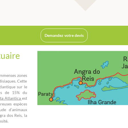
Demandez votre devis
tuaire
 immenses zones
disiaques. Cette
tlantique sur le
plus de 15% du
ta Atlantica
est
breuses espèces
tude d’animaux
gra dos Reis, la
sité.