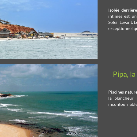
Isolée derriè
intimes est u
Soleil Levant. L
exceptionnel qu
Pipa, l
Piscines nature
la blancheur 
incontournable