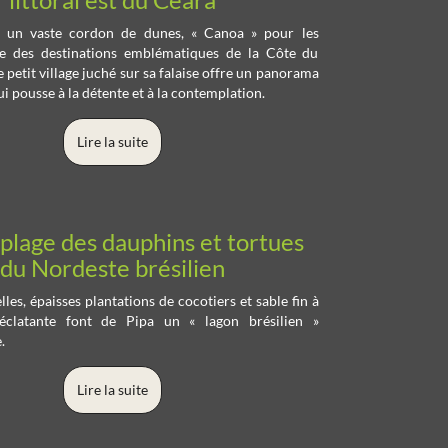
re un vaste cordon de dunes, « Canoa » pour les
ne des destinations emblématiques de la Côte du
e petit village juché sur sa falaise offre un panorama
i pousse à la détente et à la contemplation.
Lire la suite
a plage des dauphins et tortues
du Nordeste brésilien
lles, épaisses plantations de cocotiers et sable fin à
éclatante font de Pipa un « lagon brésilien »
.
Lire la suite