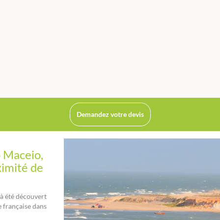
Demandez votre devis
 Maceio,
oximité de
à été découvert
e française dans