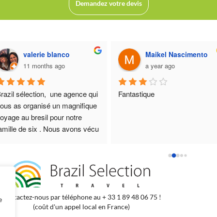
Demandez votre devis
Pati Mesquita Leutchuk
Carol Alveez
a year ago
a year ago
agnifique plage
Ambiance cosy 😍
Contactez-nous par téléphone au + 33 1 89 48 06 75 !
e
(coût d'un appel local en France)