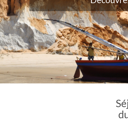
Séj
du