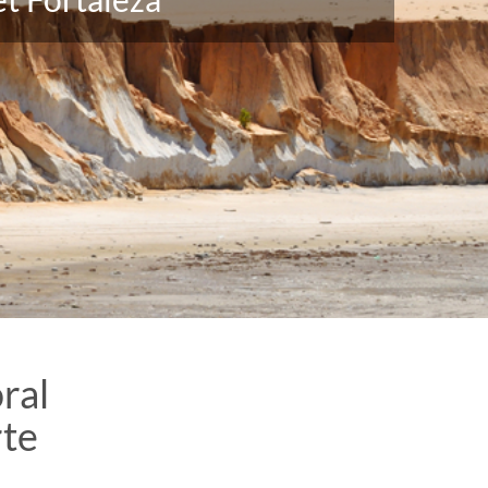
oral
rte