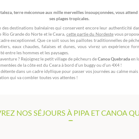
ortaleza, terre méconnue aux mille merveilles insoupçonnées, vous attend 
ses plages tropicales.
 des destinations balnéaires qui conservent encore leur authenticité da
le Rio Grande do Norte et le Ceara,
cette partie du Nordeste
vous propose
 cadre exceptionnel. Que ce soit sous les paillotes traditionnelles de pêch
tiers, eaux chaudes, falaises et dunes, vous vivrez un expérience form
ité entre les hommes et les paysages.
’aventure ? Rejoignez le petit village de pêcheurs de
Canoa Quebrada
en l
urmentées de la côte est du Ceara à bord d’un buggy ou d’un 4X4 !
détente dans un cadre idyllique pour passer vos journées au calme mais
ation qui va combler toutes vos attentes !
REZ NOS SÉJOURS À PIPA ET CANOA Q