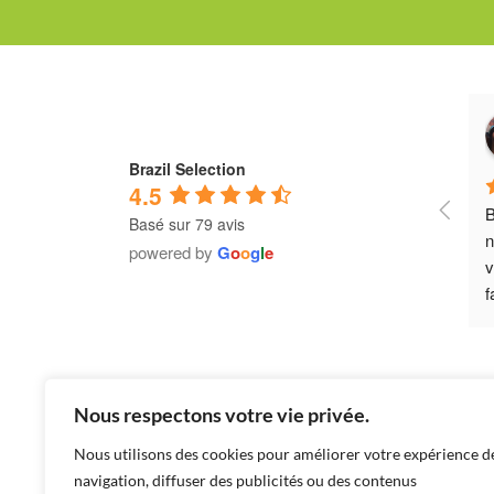
aikel Nascimento
Erick Silva
 year ago
a year ago
Brazil Selection
4.5
ue
Très bien, super endroit
M
Basé sur 79 avis
powered by
G
o
o
g
l
e
Nous respectons votre vie privée.
Nous utilisons des cookies pour améliorer votre expérience d
navigation, diffuser des publicités ou des contenus