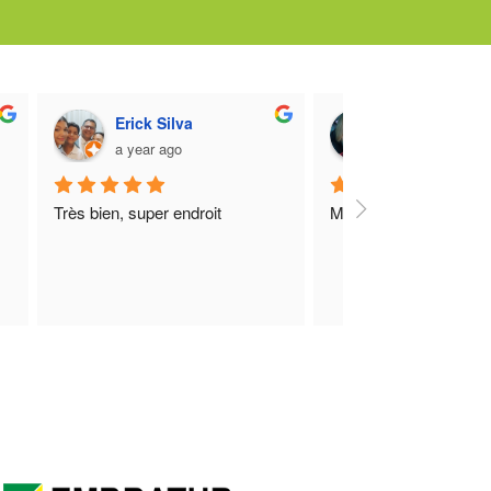
Raimundo Nonato
Neo Santos
a year ago
a year ago
Superbe plage, ambiance cosy
Excellente expérience