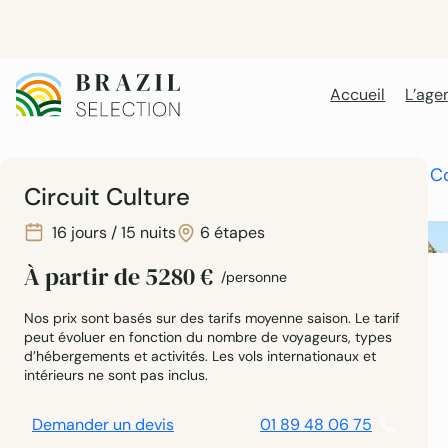
Aller
au
contenu
Accueil
L’age
Accueil
Mon Voyage au Brésil
Les Circuits
Les C
Circuit Culture
16 jours / 15 nuits
6 étapes
À partir de
5280
€
/personne
Nos prix sont basés sur des tarifs moyenne saison. Le tarif
peut évoluer en fonction du nombre de voyageurs, types
d’hébergements et activités. Les vols internationaux et
intérieurs ne sont pas inclus.
Demander un devis
01 89 48 06 75