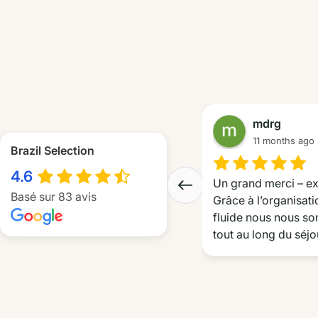
mdrg
11 months ago
Brazil Selection
4.6
Un grand merci – exc
Basé sur 83 avis
Grâce à l’organisati
fluide nous nous so
tout au long du séjo
effectivement « en p
yeux » tout au long 
émotions dans le No
particulièrement app