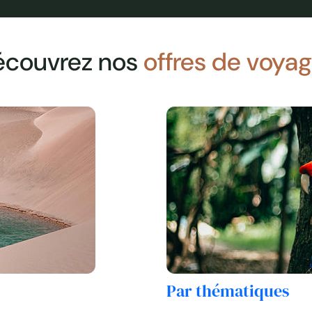
harmonieusement 
Retour côté brésil
modernité.
pour votre vol à d
écouvrez nos
offres de voya
Paraty
Pousada do S
Le Theatro Municipal de São Paulo sous les
La pousada do Sa
projecteurs
beau bâtiment d
confortables ave
avec une palette
Jour 3
São Paulo →
Petit-déjeuner à 
Rio de Janeiro
visite panoramiqu
et les contrastes
Par thématiques
les horaires de cir
Rio de Janeir