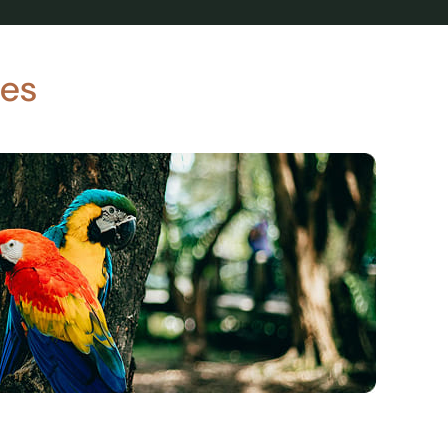
l’architecture coloniale d’époque et une touche de
ien en milieu d’après-midi puis transfert à l’aéroport d’Iguaçu
estination de São Paulo.
ges
andi (Supérieur)
ndi est un petit établissement de charme installé dans un
’époque. Elle propose des chambres sympathiques et
c une décoration mêlant habilement un mobilier classique
 de couleurs vives résolument modernes.
 Paraty
l’hôtel. Le matin, départ avec guide francophone pour une
e de São Paulo destinée à présenter les principaux quartiers
 architecturaux de la plus grande métropole du pays. Selon
culation, la visite passe par l’Avenida Paulista, le centre
o