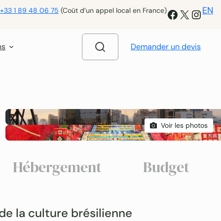
EN
+33 1 89 48 06 75
(Coût d’un appel local en France)
Facebook
X
Insta
ns
Demander un devis
Voir les photos
Hébergement
Budget
 de la culture brésilienne