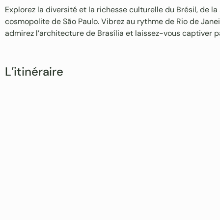
Explorez la diversité et la richesse culturelle du Brésil, de 
cosmopolite de São Paulo. Vibrez au rythme de Rio de Janei
admirez l’architecture de Brasília et laissez-vous captiver 
L’itinéraire
Budget estimé selon saison, types d’hébergements et activi
Iguaçu
Prix en chambres doubles pour la durée du séjour.
Jour 1
Iguaçu / In
Base 2 personnes
Iguaçu
Arrivée de votre v
Package standard
Hôtel Nadai 
transfert privatif 
localisation).
L’
hôtel Nadai Co
Package supérieur
cœur de Foz do Ig
Check-in généralem
et le Parc des Oi
Base 4 personnes
possibilité de lai
déjeuner sur plac