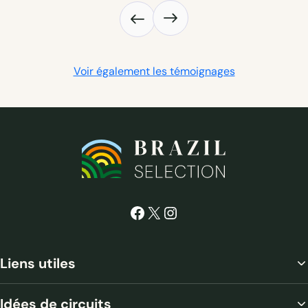
choix d’hôtel très différents les uns des autres mais 
dont le choix était toujours très pertinent, l’excursion 
sur le delta et les jonctions et trajets très efficaces. 
Un grand merci aussi pour avoir répondu à nos 
Voir également les témoignages
demandes particulières.
Facebook
X
Instagram
Liens utiles
Idées de circuits