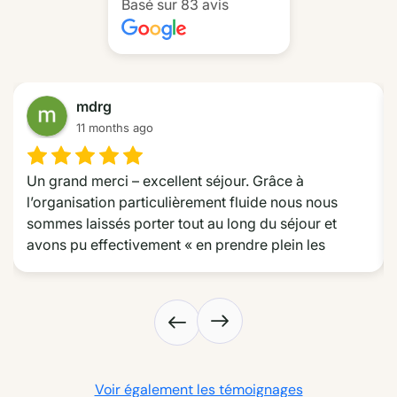
Basé sur 83 avis
donne à cette sortie une atmosphère toute particulière.
Retour à la pousada pour le petit-déjeuner composé de
spécialités locales.
mdrg
Dans la matinée, départ pour une excursion en bateau à
11 months ago
moteur ou en canoë traditionnel à travers les zones humides
du Pantanal (environ 1h30).
Un grand merci – excellent séjour. Grâce à 
l’organisation particulièrement fluide nous nous 
Cette promenade permet d’approcher discrètement une
sommes laissés porter tout au long du séjour et 
faune extrêmement riche dans un environnement encore
avons pu effectivement « en prendre plein les 
préservé.
yeux » tout au long de la route des émotions dans le 
Nordeste. Nous avons particulièrement apprécié les 
choix d’hôtel très différents les uns des autres mais 
dont le choix était toujours très pertinent, l’excursion 
sur le delta et les jonctions et trajets très efficaces. 
Un grand merci aussi pour avoir répondu à nos 
Voir également les témoignages
demandes particulières.