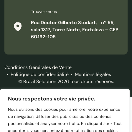
Jour 3
Trouvez-nous
Iguaçu/ out
Rua Doutor Gilberto Studart, nº 55,
Petit déjeuner buffet brésilien à l’hôtel.
sala 1317, Torre Norte, Fortaleza – CEP
Matinée libre pour profiter de votre hôtel ou encore pour
60.192-105
faire une dernière excursion : possibilité d’aller faire un tour
de shopping au Paraguay, de visiter l’imposant barrage
d’Itaipu ou encore de faire une balade à pied en forêt (nous
consulter).
Conditions Générales de Vente
Politique de confidentialité
Mentions légales
Check out de l’hôtel à midi.
© Brazil Sélection 2026 tous droits réservés.
En fonction de l’horaire de votre vol, transfert à l’aéroport et
fin de nos services.
Nous respectons votre vie privée.
Nous utilisons des cookies pour améliorer votre expérience
de navigation, diffuser des publicités ou des contenus
personnalisés et analyser notre trafic. En cliquant sur « Tout
accepter », vous consentez à notre utilisation des cookies.