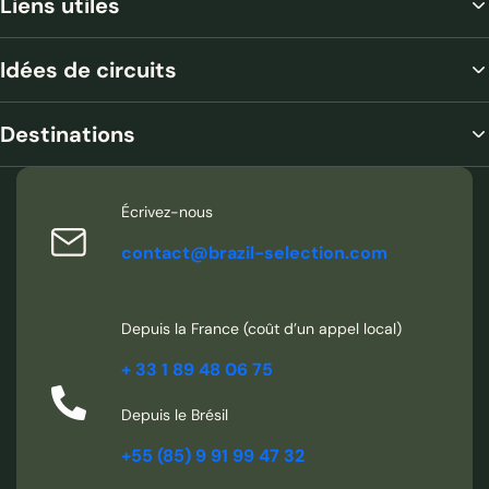
Liens utiles
m de haut et son périmètre avoisine les 700 m, son débit à la
seconde est équivalent à trois fois celui de la Seine à l’entrée
de Paris !
Idées de circuits
Destinations
Écrivez-nous
contact@brazil-selection.com
Depuis la France (coût d’un appel local)
+ 33 1 89 48 06 75
Depuis le Brésil
Débit puissant des chutes d’Iguaçu
+55 (85) 9 91 99 47 32