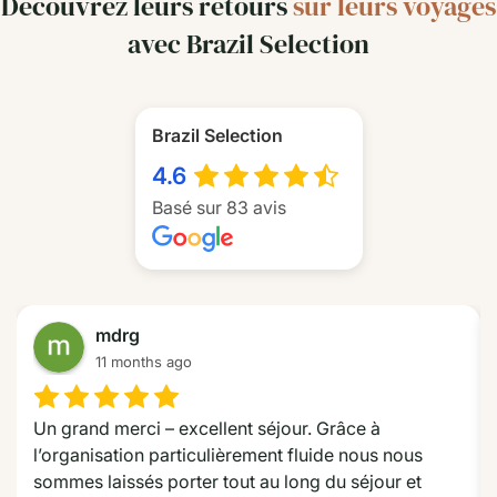
Découvrez leurs retours
sur leurs voyages
avec Brazil Selection
Brazil Selection
4.6
Basé sur 83 avis
Beauté des chutes Argentines d’Iguaçu
Jour 2
mdrg
11 months ago
Jour 2 : Iguaçu – les chutes Argentines
Après un bon petit-déjeuner au buffet de l’hôtel, vous partez
Un grand merci – excellent séjour. Grâce à 
en véhicule privatif pour la visite des chutes d’Iguaçu coté
l’organisation particulièrement fluide nous nous 
argentines avec un guide francophone.
sommes laissés porter tout au long du séjour et 