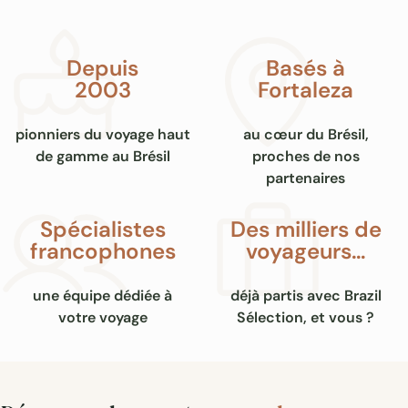
eaux. Un spectacle fascinant qui donne à voir la vitalité de la
vie végétale et animale dans cette région subtropicale.
Depuis
Basés à
2003
Fortaleza
pionniers du voyage haut
au cœur du Brésil,
de gamme au Brésil
proches de nos
partenaires
Spécialistes
Des milliers de
francophones
voyageurs…
une équipe dédiée à
déjà partis avec Brazil
votre voyage
Sélection, et vous ?
Chutes d’Iguaçu Argentines sur plusieurs niveaux