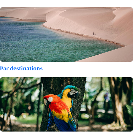
à la réception de l’établissement où vous êtes logé pendant
le séjour. Check in et installation.
Après avoir pris vos marques dans votre chambre, vous
pouvez vous reposer, ou aller faire un tour dans les ruelles
du village et profiter de l’ambiance tranquille locale devant
une petite bière locale « bem gelada » et quelques «
Petiscos » spécialités pour l’apéritif locales.
Nuit à l’hôtel.
Par destinations