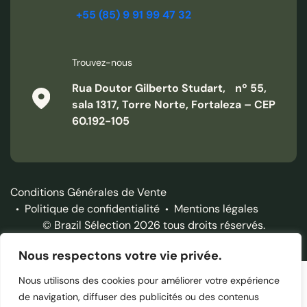
+55 (85) 9 91 99 47 32
Trouvez-nous
Rua Doutor Gilberto Studart, nº 55,
sala 1317, Torre Norte, Fortaleza – CEP
60.192-105
Ruelle de Mucugé Chapada Diamantina
Jour 3
Conditions Générales de Vente
Politique de confidentialité
Mentions légales
Lençois – Poço Encantado – Mucuge
© Brazil Sélection 2026 tous droits réservés.
Vous retrouvez votre guide à la réception de l’hôtel après
Nous respectons votre vie privée.
votre petit-déjeuner au buffet et partez rejoindre le véhicule
pour votre journée d’excursion.
Nous utilisons des cookies pour améliorer votre expérience
de navigation, diffuser des publicités ou des contenus
Départ par la route pour la grotte du Poço Encantado.