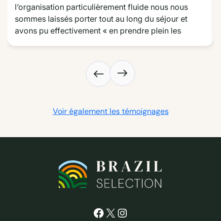
l’organisation particulièrement fluide nous nous 
Vous reprenez ensuite la route pour rejoindre la rivière
sommes laissés porter tout au long du séjour et 
Mucugezinho. Depuis la route, une marche d’une quinzaine
avons pu effectivement « en prendre plein les 
de minutes le long de la rivière mène à l’à-pic d’une
yeux » tout au long de la route des émotions dans le 
cascade. Elle se jette d’une hauteur de 22 mètres dans un
Nordeste. Nous avons particulièrement apprécié les 
grand bassin, appelé le « puits du diable ». Une piscine
choix d’hôtel très différents les uns des autres mais 
naturelle idéale pour la baignade.
dont le choix était toujours très pertinent, l’excursion 
sur le delta et les jonctions et trajets très efficaces. 
Un grand merci aussi pour avoir répondu à nos 
Voir également les témoignages
demandes particulières.
Facebook
X
Instagram