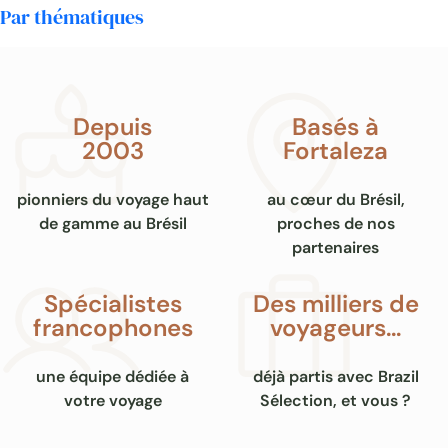
Par thématiques
Poço do Diabo Chapada Diamantina
Depuis
Basés à
2003
Fortaleza
pionniers du voyage haut
au cœur du Brésil,
de gamme au Brésil
proches de nos
partenaires
Spécialistes
Des milliers de
francophones
voyageurs…
une équipe dédiée à
déjà partis avec Brazil
votre voyage
Sélection, et vous ?
Pai Inacio à la chapada diamantina
Jour 2