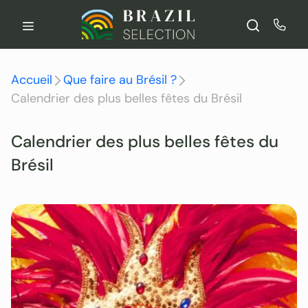
Aller
au
contenu
Accueil
Que faire au Brésil ?
Calendrier des plus belles fêtes du Brésil
Calendrier des plus belles fêtes du
Brésil