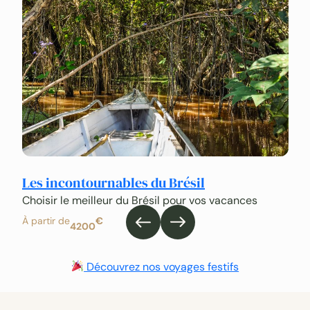
Les incontournables du Brésil
L
Choisir le meilleur du Brésil pour vos vacances
25
À partir de
€
À 
4200
Découvrez nos voyages festifs