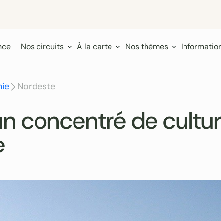
nce
Nos circuits
À la carte
Nos thèmes
Informatio
ie
Nordeste
un concentré de cultu
e