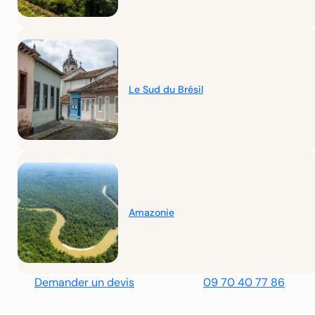
Le Sud du Brésil
Le circuit de Natal 
À partir de
€
rcuit « Spectacle de la
1130
ture »
 nuits dont 2 à Rio de Janeiro
artir de
€
3960
Amazonie
Demander un devis
09 70 40 77 86