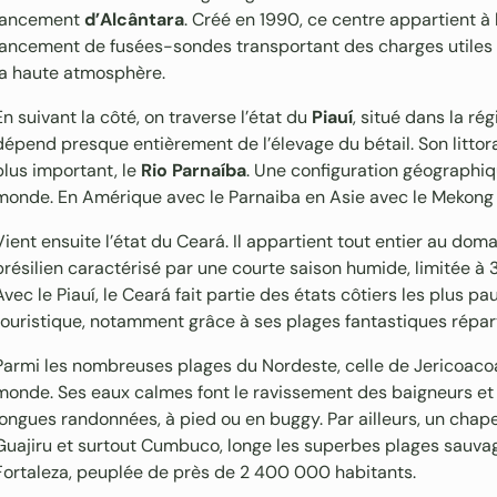
lancement
d’Alcântara
. Créé en 1990, ce centre appartient à l
lancement de fusées-sondes transportant des charges utiles s
la haute atmosphère.
En suivant la côté, on traverse l’état du
Piauí
, situé dans la ré
dépend presque entièrement de l’élevage du bétail. Son littoral 
plus important, le
Rio Parnaíba
. Une configuration géographiq
monde. En Amérique avec le Parnaiba en Asie avec le Mekong et
Vient ensuite l’état du Ceará. Il appartient tout entier au do
brésilien caractérisé par une courte saison humide, limitée à 
Avec le Piauí, le Ceará fait partie des états côtiers les plus pa
touristique, notamment grâce à ses plages fantastiques réparti
Parmi les nombreuses plages du Nordeste, celle de Jericoacoar
monde. Ses eaux calmes font le ravissement des baigneurs et
longues randonnées, à pied ou en buggy. Par ailleurs, un chape
Guajiru et surtout Cumbuco, longe les superbes plages sauvag
Fortaleza, peuplée de près de 2 400 000 habitants.