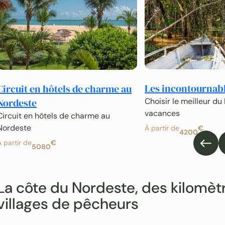
Les incontournabl
Circuit en hôtels de charme au
Nordeste
Choisir le meilleur du
vacances
Circuit en hôtels de charme au
Nordeste
À partir de
€
4200
À partir de
€
5080
La côte du Nordeste, des kilomè
villages de pêcheurs