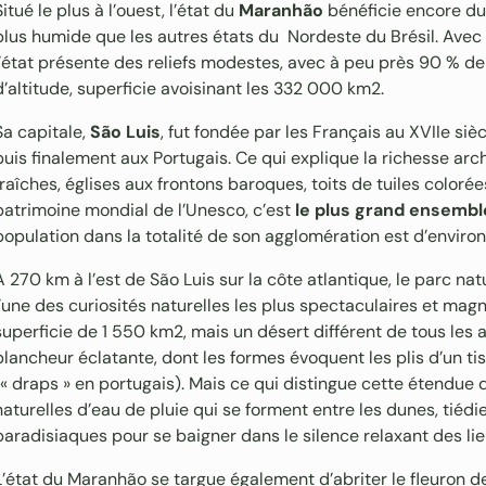
Situé le plus à l’ouest, l’état du
Maranhão
bénéficie encore du 
plus humide que les autres états du Nordeste du Brésil. Avec 
l’état présente des reliefs modestes, avec à peu près 90 % d
d’altitude, superficie avoisinant les 332 000 km2.
Sa capitale,
São Luis
, fut fondée par les Français au XVIIe si
puis finalement aux Portugais. Ce qui explique la richesse archi
fraîches, églises aux frontons baroques, toits de tuiles colorées
patrimoine mondial de l’Unesco, c’est
le plus grand ensembl
population dans la totalité de son agglomération est d’enviro
A 270 km à l’est de São Luis sur la côte atlantique, le parc na
l’une des curiosités naturelles les plus spectaculaires et magni
superficie de 1 550 km2, mais un désert différent de tous les a
blancheur éclatante, dont les formes évoquent les plis d’un ti
(« draps » en portugais). Mais ce qui distingue cette étendue d
naturelles d’eau de pluie qui se forment entre les dunes, tiédi
paradisiaques pour se baigner dans le silence relaxant des lie
L’état du Maranhão se targue également d’abriter le fleuron de