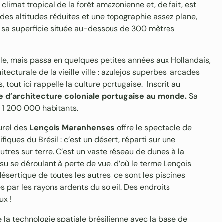
climat tropical de la forêt amazonienne et, de fait, est
des altitudes réduites et une topographie assez plane,
e sa superficie située au-dessous de 300 mètres
ècle, mais passa en quelques petites années aux Hollandais,
tecturale de la vieille ville : azulejos superbes, arcades
, tout ici rappelle la culture portugaise. Inscrit au
e d’architecture coloniale portugaise au monde.
Sa
n 1 200 000 habitants.
turel des
Lençois Maranhenses
offre le spectacle de
fiques du Brésil : c’est un désert, réparti sur une
utres sur terre. C’est un vaste réseau de dunes à la
ssu se déroulant à perte de vue, d’où le terme Lençois
ésertique de toutes les autres, ce sont les piscines
es par les rayons ardents du soleil. Des endroits
ux !
 la technologie spatiale brésilienne avec la base de