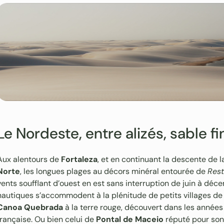
Le Nordeste, entre alizés, sable f
Aux alentours de
Fortaleza
, et en continuant la descente de la
Norte
, les longues plages au décors minéral entourée de
Rest
vents soufflant d’ouest en est sans interruption de juin à déc
nautiques s’accommodent à la plénitude de petits villages d
Canoa Quebrada
à la terre rouge, découvert dans les années
française. Ou bien celui de
Pontal de Maceio
réputé pour son 