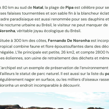
A 80 km au sud de
Natal
, la plage de
Pipa
est célèbre pour se
, ses falaises tourmentées et son sable fin à la blancheur écl
cadre paradisiaque est aussi renommée pour ses dauphins et 
vie nocturne urbaine au Brésil, le visiteur ne peut manquer de p
Noronha
, véritable joyau écologique du Brésil.
Située à 300 km des côtes,
Fernando De Noronha
est incorp
tropical combine faune et flore époustouflantes dans des déc
inégalée. L’île principale est petite, 26 km2, et compte 2800 h
ses éoliennes, son usine de retraitement des déchets et même
L’archipel est un exemple de préservation de l’environnement (
d’ailleurs le statut de parc naturel. Il est aussi sur la liste du
p
régulièrement nager en surface, ou les milliers d’oiseaux ras
Noronha un endroit incomparable à découvrir.