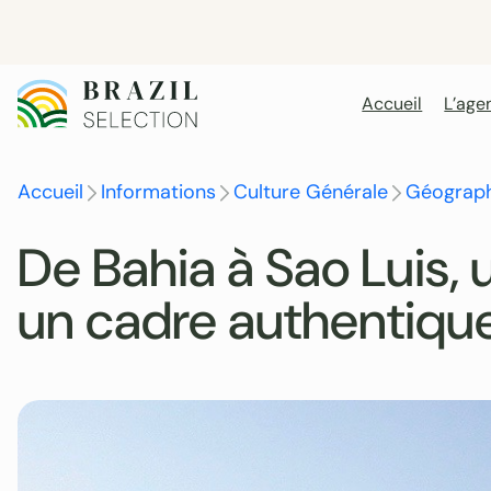
Aller
au
contenu
Accueil
L’age
Accueil
Informations
Culture Générale
Géograph
De Bahia à Sao Luis, 
un cadre authentiqu