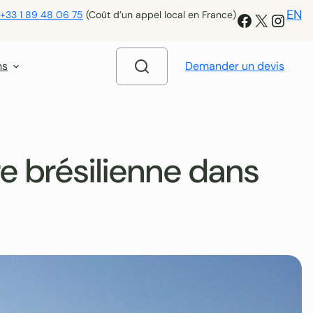
EN
+33 1 89 48 06 75
(Coût d’un appel local en France)
Facebook
X
Insta
ns
Demander un devis
re brésilienne dans