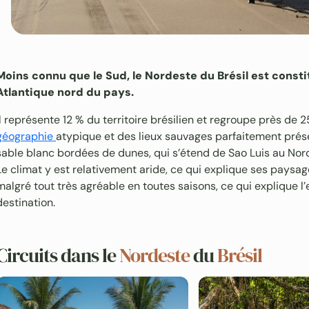
Moins connu que le Sud, le Nordeste du Brésil est constit
Atlantique nord du pays.
Il représente 12 % du territoire brésilien et regroupe près de
géographie
atypique et des lieux sauvages parfaitement prés
sable blanc bordées de dunes, qui s’étend de Sao Luis au Nor
Le climat y est relativement aride, ce qui explique ses paysage
malgré tout très agréable en toutes saisons, ce qui explique 
destination.
Circuits dans le
Nordeste
du
Brésil