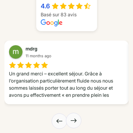
4.6
Basé sur 83 avis
mdrg
11 months ago
Un grand merci – excellent séjour. Grâce à 
l’organisation particulièrement fluide nous nous 
sommes laissés porter tout au long du séjour et 
avons pu effectivement « en prendre plein les 
yeux » tout au long de la route des émotions dans le 
Nordeste. Nous avons particulièrement apprécié les 
choix d’hôtel très différents les uns des autres mais 
dont le choix était toujours très pertinent, l’excursion 
sur le delta et les jonctions et trajets très efficaces. 