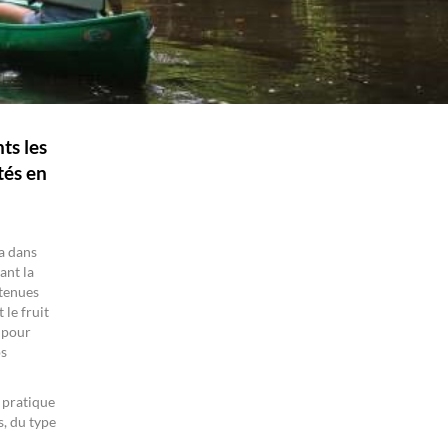
ts les
tés en
ra dans
ant la
 tenues
 le fruit
, pour
os
t pratique
s, du type
s