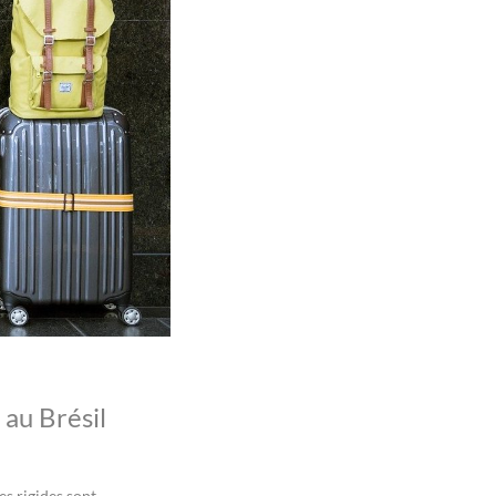
 au Brésil
es rigides sont