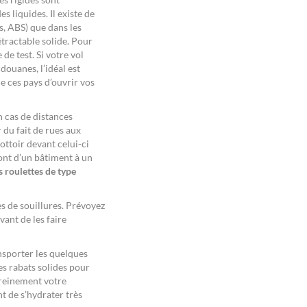
 liquides. Il existe de
s, ABS) que dans les
tractable solide. Pour
de test. Si votre vol
douanes, l’idéal est
e ces pays d’ouvrir vos
n cas de distances
 du fait de rues aux
ottoir devant celui-ci
ont d’un bâtiment à un
s roulettes de type
es de souillures. Prévoyez
vant de les faire
sporter les quelques
es rabats solides pour
ereinement votre
nt de s’hydrater très