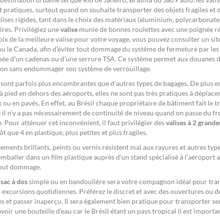
pratiques, surtout quand on souhaite transporter des objets fragiles et des
ses rigides, tant dans le choix des matériaux (aluminium, polycarbonate
ires. Privilégiez une
valise
munie de bonnes roulettes avec une poignée ré
ix de la meilleure valise pour votre voyage, vous pouvez consulter un site 
ou le Canada, afin d’éviter tout dommage du système de fermeture par les 
uipée d’un cadenas ou d’une serrure TSA. Ce système permet aux douanes d
tion sans endommager son système de verrouillage.
s sont parfois plus encombrantes que d’autres types de bagages. De plus e
 pied en dehors des aéroports, elles ne sont pas très pratiques à déplacer
 ou en pavés. En effet, au Brésil chaque propriétaire de bâtiment fait le tr
il n’y a pas nécessairement de continuité de niveau quand on passe du fr
Pour atténuer cet inconvénient, il faut privilégier des
valises à 2 grande
t que 4 en plastique, plus petites et plus fragiles.
tements brillants, peints ou vernis résistent mal aux rayures et autres typ
emballer dans un film plastique auprès d’un stand spécialisé à l’aéroport a
 tout dommage.
 sac à dos
simple ou en bandoulière sera votre compagnon idéal pour tran
s excursions quotidiennes. Préférez le discret et avec des ouvertures ou d
s et passer inaperçu. Il sera également bien pratique pour transporter s
oir une bouteille d’eau car le Brésil étant un pays tropical il est importa