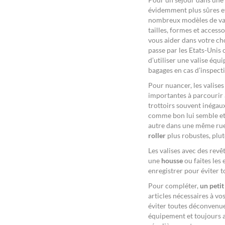
évidemment plus sûres et 
nombreux modèles de vali
tailles, formes et accesso
vous aider dans votre cho
passe par les Etats-Unis 
d’utiliser une valise éq
bagages en cas d’inspec
Pour nuancer, les valise
importantes à parcourir à
trottoirs souvent inégaux
comme bon lui semble et 
autre dans une même rue. 
roller
plus robustes, plutô
Les valises avec des revê
une
housse
ou faites les 
enregistrer pour éviter
Pour compléter,
un petit
articles nécessaires à vo
éviter toutes déconvenue
équipement et toujours av