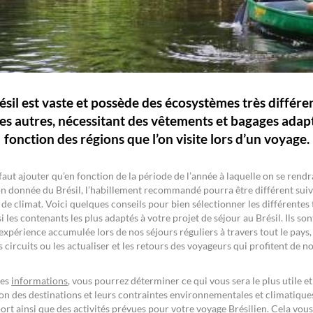
ésil est vaste et possède des écosystèmes très différen
es autres, nécessitant des vêtements et bagages adap
fonction des régions que l’on visite lors d’un voyage.
l faut ajouter qu’en fonction de la période de l’année à laquelle on se rend
n donnée du Brésil, l’habillement recommandé pourra être différent suiv
 de climat. Voici quelques conseils pour bien sélectionner les différentes
i les contenants les plus adaptés à votre projet de séjour au Brésil. Ils sont
expérience accumulée lors de nos séjours réguliers à travers tout le pays
s circuits ou les actualiser et les retours des voyageurs qui profitent de n
ces
informations
, vous pourrez déterminer ce qui vous sera le plus utile e
on des destinations et leurs contraintes environnementales et climatique
ort ainsi que des activités prévues pour votre voyage Brésilien. Cela vou