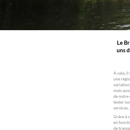
Le Br
uns d
A cela, i
une régio
variation
mais auss
de notre 
tester no
services.
Grâce à 
en foncti
de transp