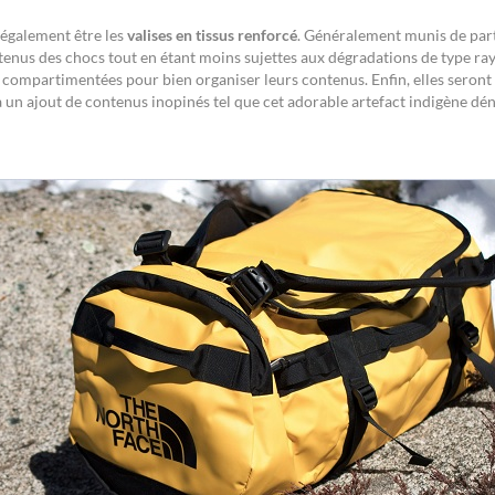
également être les
valises en tissus renforcé
. Généralement munis de parti
tenus des chocs tout en étant moins sujettes aux dégradations de type ray
t compartimentées pour bien organiser leurs contenus. Enfin, elles seront 
 un ajout de contenus inopinés tel que cet adorable artefact indigène dé