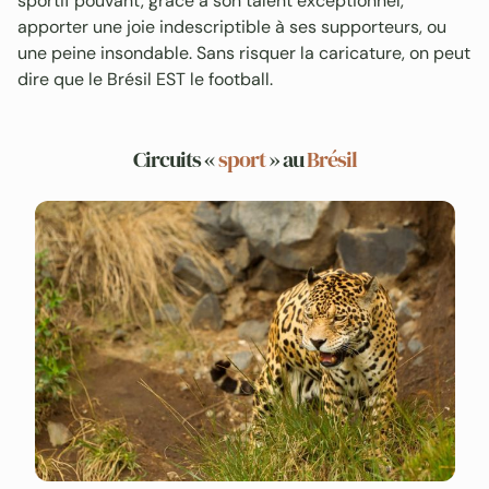
sportif pouvant, grâce à son talent exceptionnel,
apporter une joie indescriptible à ses supporteurs, ou
une peine insondable. Sans risquer la caricature, on peut
dire que le Brésil EST le football.
Circuits «
sport
» au
Brésil
L