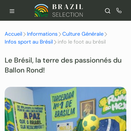
Aller
au
contenu
Accueil
Informations
Culture Générale
Infos sport au Brésil
info le foot au brésil
Le Brésil, la terre des passionnés du
Ballon Rond!