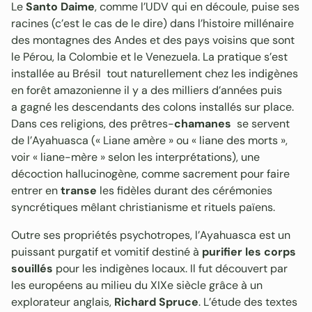
Le
Santo Daime
, comme l’UDV qui en découle, puise ses
racines (c’est le cas de le dire) dans l’histoire millénaire
des montagnes des Andes et des pays voisins que sont
le Pérou, la Colombie et le Venezuela. La pratique s’est
installée au Brésil tout naturellement chez les indigènes
en forêt amazonienne il y a des milliers d’années puis
a gagné les descendants des colons installés sur place.
Dans ces religions, des prêtres-
chamanes
se servent
de l’Ayahuasca (« Liane amère » ou « liane des morts »,
voir « liane-mère » selon les interprétations), une
décoction hallucinogène, comme sacrement pour faire
entrer en
transe
les fidèles durant des cérémonies
syncrétiques mêlant christianisme et rituels païens.
Outre ses propriétés psychotropes, l’Ayahuasca est un
puissant purgatif et vomitif destiné à
purifier les corps
souillés
pour les indigènes locaux. Il fut découvert par
les européens au milieu du XIXe siècle grâce à un
explorateur anglais,
Richard Spruce
. L’étude des textes