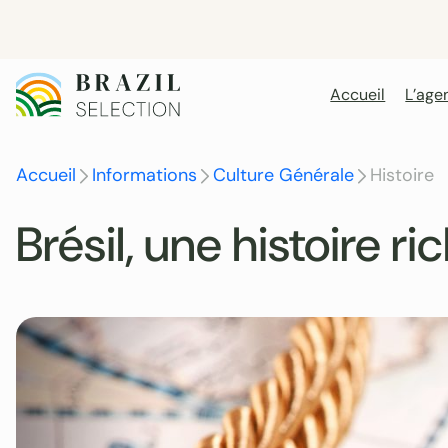
Aller
au
contenu
Accueil
L’age
Accueil
Informations
Culture Générale
Histoire
Brésil, une histoire ri