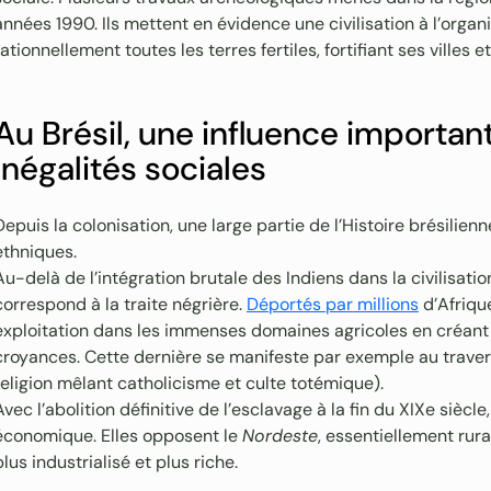
années 1990. Ils mettent en évidence une civilisation à l’organ
rationnellement toutes les terres fertiles, fortifiant ses villes 
Au Brésil, une influence important
inégalités sociales
Depuis la colonisation, une large partie de l’Histoire brésilien
ethniques.
Au-delà de l’intégration brutale des Indiens dans la civilisati
correspond à la traite négrière.
Déportés par millions
d’Afrique
exploitation dans les immenses domaines agricoles en créant 
croyances. Cette dernière se manifeste par exemple au traver
religion mêlant catholicisme et culte totémique).
Avec l’abolition définitive de l’esclavage à la fin du XIXe sièc
économique. Elles opposent le
Nordeste
, essentiellement rura
plus industrialisé et plus riche.