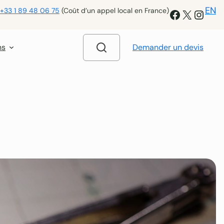
EN
+33 1 89 48 06 75
(Coût d’un appel local en France)
Facebook
X
Insta
ns
Demander un devis