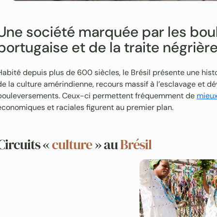
Une société marquée par les bou
portugaise et de la traite négrièr
Habité depuis plus de 600 siècles, le Brésil présente une his
de la culture amérindienne, recours massif à l’esclavage et 
bouleversements. Ceux-ci permettent fréquemment de
mieu
économiques et raciales figurent au premier plan.
Circuits «
culture
» au
Brésil