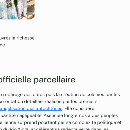
ouvrez la richesse
nne
ficielle parcellaire
 le repérage des côtes puis la création de colonies par les
mentation détaillée, réalisée par les premiers
évangélisation des autochtones
. Elle considère
uantité négligeable. Associée longtemps à des peuples
 brésilienne surprend pourtant par sa complexité politique et
on du Rio Xingu accélèrent sa redécouverte dans les