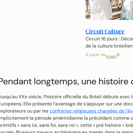
Circuit Culture
Circuit 16 jours : Déc
de la culture brésilie
À partir de
€
5280
Pendant longtemps, une histoire of
Jusqu’au XXe siècle, l’histoire officielle du Brésil débute avec
Européens. Elle présente l’avantage de s’appuyer sur une docu
explorateurs ou par les
confréries religieuses chargées de l’
implicitement la période amérindienne la précédant comme q
primitifs « sans loi, sans foi, sans roi », cette « pré histoire »
sociale. Plusieurs travaux archéologiques menés dans la régi