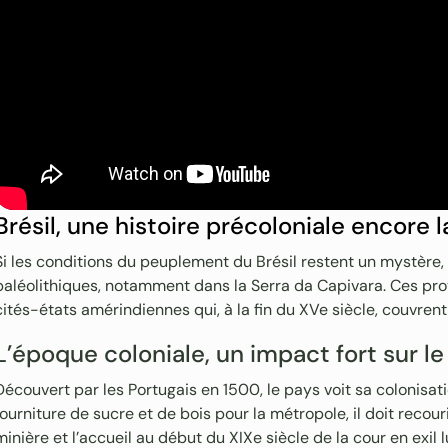
Brésil, une histoire précoloniale encor
Si les conditions du peuplement du Brésil restent un mystère,
paléolithiques, notamment dans la Serra da Capivara. Ces proto
cités-états amérindiennes qui, à la fin du XVe siècle, couvrent t
L’époque coloniale, un impact fort sur l
Découvert par les Portugais en 1500, le pays voit sa colonisati
fourniture de sucre et de bois pour la métropole, il doit recouri
minière et l’accueil au début du XIXe siècle de la cour en exil