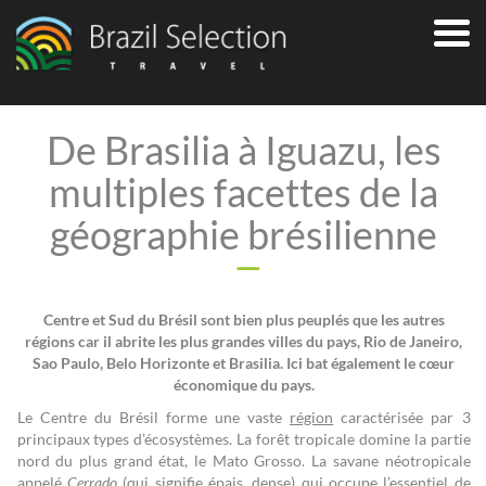
De Brasilia à Iguazu, les
multiples facettes de la
géographie brésilienne
Centre et Sud du Brésil sont bien plus peuplés que les autres
régions car il abrite les plus grandes villes du pays, Rio de Janeiro,
Sao Paulo, Belo Horizonte et Brasilia. Ici bat également le cœur
économique du pays.
Le Centre du Brésil forme une vaste
région
caractérisée par 3
principaux types d’écosystèmes. La forêt tropicale domine la partie
nord du plus grand état, le Mato Grosso. La savane néotropicale
appelé
Cerrado
(qui signifie épais, dense) qui occupe l’essentiel de