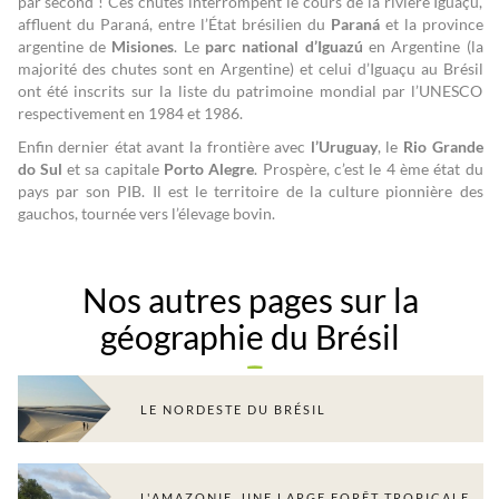
par second ! Ces chutes interrompent le cours de la rivière Iguaçu,
affluent du Paraná, entre l’État brésilien du
Paraná
et la province
argentine de
Misiones
. Le
parc national d’Iguazú
en Argentine (la
majorité des chutes sont en Argentine) et celui d’Iguaçu au Brésil
ont été inscrits sur la liste du patrimoine mondial par l’UNESCO
respectivement en 1984 et 1986.
Enfin dernier état avant la frontière avec
l’Uruguay
, le
Rio Grande
do Sul
et sa capitale
Porto Alegre
. Prospère, c’est le 4 ème état du
pays par son PIB. Il est le territoire de la culture pionnière des
gauchos, tournée vers l’élevage bovin.
Nos autres pages sur la
géographie du Brésil
LE NORDESTE DU BRÉSIL
L'AMAZONIE, UNE LARGE FORÊT TROPICALE