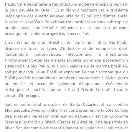
Paulo
. Ville des affaires à l’architecture moderne et expansive, c’est
la plus peuplée du Brésil (11 millions d’habitants) et la troisième
mégalopole des Amériques avec près de 22 millions d’âmes, après
Mexico et New York. Son climat est considéré comme subtropical
humide, avec une certaine influence de la mousson pouvant
provoquer de violents orages tropicaux en été.
Cœur économique du Brésil et de l’Amérique latine, São Paulo
dispose de tous les types d’industrie et de commerce, dont
l’automobile, l’aéronautique, l’électronique, la métallurgie.
Pratiquement toutes les grandes sociétés mondiales possèdent un
siège social à São Paulo, soit pour vendre sur le marché brésilien,
soit pour produire au Brésil et exporter. Le cœur économique du
Brésil possède néanmoins de nombreux monuments à visiter, parcs
ou musées et accueille également d’importants événements
artistiques et sportifs, comme le Grand Prix de Formule 1 sur le
circuit d’Interlagos.
Suit en suite l’état prospère de
Santa Catarina
et sa capitale
Florianópolis
. Avec son relief très contrastés, entre la côte bordée
de plaines et d’îles et son intérieur montagneux, il est connu comme
l’état le plus froid du Brésil. C’est le seul état où il neige parfois en
hiver. Son économie est essentiellement tournée vers l’industrie et