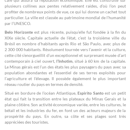
café qui assura sa réputation économique. Elle est construite sur
plusieurs collines aux pentes relativement raides, d’où l’on peut
profiter de nombreux points de vue, ce qui lui donne un cachet tout
particulier. La ville est classée au patrimoine mondial de l’humanité
par l’UNESCO.
Belo Horizonte
est plus récente, puisqu’elle fut fondée à la fin du
XIXe siècle. Capitale actuelle de l’état, c’est la troisième ville du
Brésil en nombre d’habitants après Rio et São Paulo, avec plus de
2 300 000 habitants. Résolument tournée vers l’avenir et la culture,
cette cité s’enorgueillit d’un exceptionnel et surprenant musée d’art
contemporain à ciel ouvert,
l’Inhotim
, situé à 60 km de la capitale.
Le Minas gérais est l’un des états les plus paysagers du pays avec sa
population abondantes et l’essentiel de ses terres exploités pour
l’agriculture et l’élevage. Il possède également le plus important
réseau routier du pays en termes de densité.
Situé en bordure de l’océan Atlantique,
Espirito Santo
est un petit
état qui fait la transition entre les plateaux du Minas Gerais et la
plaine côtière. Son activité économique variée, entre les cultures, le
bétail et les industries du fer, en font un des acteurs majeurs de la
prospérité du pays. En outre, sa côte et ses plages sont très
appréciées des touristes.