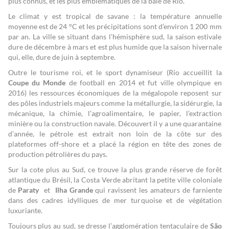
plus connus, et les plus emblématiques de la baie de Rio.
Le climat y est tropical de savane : la température annuelle
moyenne est de 24 °C et les précipitations sont d’environ 1 200 mm
par an. La ville se situant dans l’hémisphère sud, la saison estivale
dure de décembre à mars et est plus humide que la saison hivernale
qui, elle, dure de juin à septembre.
Outre le tourisme roi, et le sport dynamiseur (Rio accueillit la
Coupe du Monde
de football en 2014 et fut ville olympique en
2016) les ressources économiques de la mégalopole reposent sur
des pôles industriels majeurs comme la métallurgie, la sidérurgie, la
mécanique, la chimie, l’agroalimentaire, le papier, l’extraction
minière ou la construction navale. Découvert il y a une quarantaine
d’année, le pétrole est extrait non loin de la côte sur des
plateformes off-shore et a placé la région en tête des zones de
production pétrolières du pays.
Sur la cote plus au Sud, ce trouve la plus grande réserve de forêt
atlantique du Brésil, la Costa Verde abritant la petite ville coloniale
de
Paraty
et
Ilha Grande
qui ravissent les amateurs de farniente
dans des cadres idylliques de mer turquoise et de végétation
luxuriante.
Toujours plus au sud, se dresse l’agglomération tentaculaire de
São