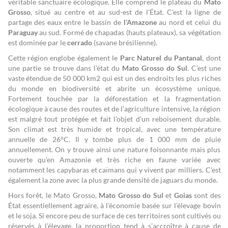
véritable sanctuaire écologique. Elle comprend le plateau du
Mato
Grosso
, situé au centre et au sud-est de l’État. C’est la ligne de
partage des eaux entre le bassin de
l’Amazone
au nord et celui du
Paraguay
au sud. Formé de chapadas (hauts plateaux), sa végétation
est dominée par le
cerrado
(savane brésilienne).
Cette région englobe également le
Parc Naturel du Pantanal
, dont
une partie se trouve dans l’état du
Mato Grosso do Sul
. C’est une
vaste étendue de 50 000 km2 qui est un des endroits les plus riches
du monde en biodiversité et abrite un écosystème unique.
Fortement touchée par la déforestation et la fragmentation
écologique à cause des routes et de l’agriculture intensive, la région
est malgré tout protégée et fait l’objet d’un reboisement durable.
Son climat est très humide et tropical, avec une température
annuelle de 26°C. Il y tombe plus de 1 000 mm de pluie
annuellement. On y trouve ainsi une nature foisonnante mais plus
ouverte qu’en Amazonie et très riche en faune variée avec
notamment les capybaras et caïmans qui y vivent par milliers. C’est
également la zone avec la plus grande densité de jaguars du monde.
Hors forêt, le Mato Grosso,
Mato Grosso do Sul
et
Goias
sont des
État essentiellement agraire, à l’économie basée sur l’élevage bovin
et le soja. Si encore peu de surface de ces territoires sont cultivés ou
réservés à l’élevage, la proportion tend à s’accroître à cause de