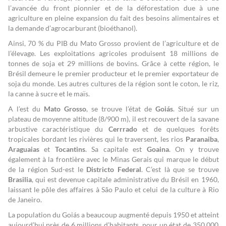
l’avancée du front pionnier et de la déforestation due à une
agriculture en pleine expansion du fait des besoins alimentaires et
la demande d’agrocarburant (bioéthanol).
Ainsi, 70 % du PIB du Mato Grosso provient de l’agriculture et de
l’élevage. Les exploitations agricoles produisent 18 millions de
tonnes de soja et 29 millions de bovins. Grâce à cette région, le
Brésil demeure le premier producteur et le premier exportateur de
soja du monde. Les autres cultures de la région sont le coton, le riz,
la canne à sucre et le maïs.
A l’est du
Mato Grosso
, se trouve l’état de
Goiás
. Situé sur un
plateau de moyenne altitude (8/900 m), il est recouvert de la savane
arbustive caractéristique du
Cerrrado
et de quelques forêts
tropicales bordant les rivières qui le traversent, les rios
Paranaiba
,
Araguaias
et
Tocantins
. Sa capitale est
Goaina
. On y trouve
également à la frontière avec le Minas Gerais qui marque le début
de la région Sud-est le
Districto Federal
. C’est là que se trouve
Brasilia
, qui est devenue capitale administrative du Brésil en 1960,
laissant le pôle des affaires à São Paulo et celui de la culture à Rio
de Janeiro.
La population du Goiás a beaucoup augmenté depuis 1950 et atteint
aujourd’hui près de 6 millions d’habitants, pour un état de 350 000