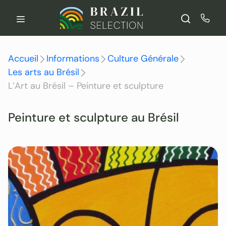
Aller
au
contenu
Accueil
Informations
Culture Générale
Les arts au Brésil
L’Art au Brésil – Peinture et sculpture
Peinture et sculpture au Brésil