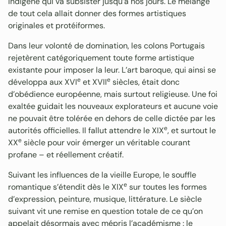
indigène qui va subsister jusqu’à nos jours. Le mélange
de tout cela allait donner des formes artistiques
originales et protéiformes.
Dans leur volonté de domination, les colons Portugais
rejetèrent catégoriquement toute forme artistique
existante pour imposer la leur. L’art baroque, qui ainsi se
e
e
développa aux XVI
et XVII
siècles, était donc
d’obédience européenne, mais surtout religieuse. Une foi
exaltée guidait les nouveaux explorateurs et aucune voie
ne pouvait être tolérée en dehors de celle dictée par les
e
autorités officielles. Il fallut attendre le XIX
, et surtout le
e
XX
siècle pour voir émerger un véritable courant
profane – et réellement créatif.
Suivant les influences de la vieille Europe, le souffle
e
romantique s’étendit dès le XIX
sur toutes les formes
d’expression, peinture, musique, littérature. Le siècle
suivant vit une remise en question totale de ce qu’on
appelait désormais avec mépris l’académisme : le