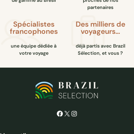
de gamme au Brésil
proches de nos
partenaires
Spécialistes
Des milliers de
francophones
voyageurs…
une équipe dédiée à
déjà partis avec Brazil
votre voyage
Sélection, et vous ?
Facebook
X
Instagram