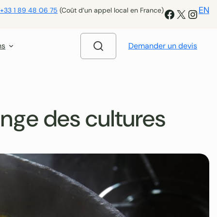
EN
+33 1 89 48 06 75
(Coût d’un appel local en France)
Facebook
X
Insta
ns
Demander un devis
ange des cultures