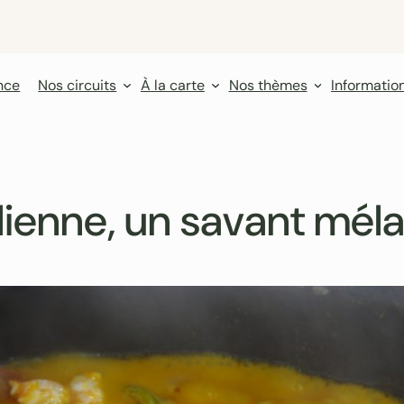
nce
Nos circuits
À la carte
Nos thèmes
Informatio
lienne, un savant mél