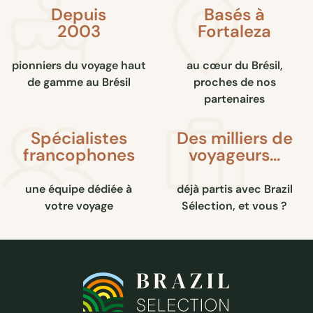
Depuis
Basés à
2003
Fortaleza
pionniers du voyage haut
au cœur du Brésil,
de gamme au Brésil
proches de nos
partenaires
Spécialistes
Des milliers de
francophones
voyageurs…
une équipe dédiée à
déjà partis avec Brazil
votre voyage
Sélection, et vous ?