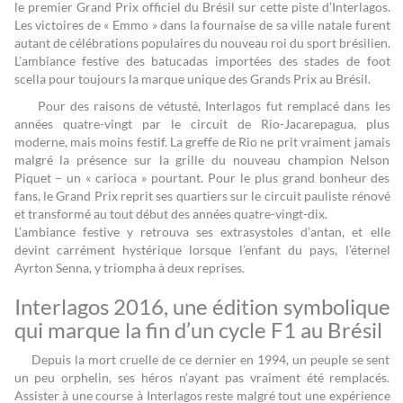
le premier Grand Prix officiel du Brésil sur cette piste d’Interlagos.
Les victoires de « Emmo » dans la fournaise de sa ville natale furent
autant de célébrations populaires du nouveau roi du sport brésilien.
L’ambiance festive des batucadas importées des stades de foot
scella pour toujours la marque unique des Grands Prix au Brésil.
Pour des raisons de vétusté, Interlagos fut remplacé dans les
années quatre-vingt par le circuit de Rio-Jacarepagua, plus
moderne, mais moins festif. La greffe de Rio ne prit vraiment jamais
malgré la présence sur la grille du nouveau champion Nelson
Piquet – un « carioca » pourtant. Pour le plus grand bonheur des
fans, le Grand Prix reprit ses quartiers sur le circuit pauliste rénové
et transformé au tout début des années quatre-vingt-dix.
L’ambiance festive y retrouva ses extrasystoles d’antan, et elle
devint carrément hystérique lorsque l’enfant du pays, l’éternel
Ayrton Senna, y triompha à deux reprises.
Interlagos 2016, une édition symbolique
qui marque la fin d’un cycle F1 au Brésil
Depuis la mort cruelle de ce dernier en 1994, un peuple se sent
un peu orphelin, ses héros n’ayant pas vraiment été remplacés.
Assister à une course à Interlagos reste malgré tout une expérience